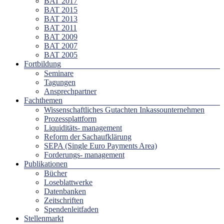
BAT 2017
BAT 2015
BAT 2013
BAT 2011
BAT 2009
BAT 2007
BAT 2005
Fortbildung
Seminare
Tagungen
Ansprechpartner
Fachthemen
Wissenschaftliches Gutachten Inkassounternehmen
Prozessplattform
Liquiditäts- management
Reform der Sachaufklärung
SEPA (Single Euro Payments Area)
Forderungs- management
Publikationen
Bücher
Loseblattwerke
Datenbanken
Zeitschriften
Spendenleitfaden
Stellenmarkt