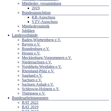
Mitglieder- versammlung
2019
Bundesausschüsse
KR-Ausschuss
VZV-Ausschuss
Mitgliederstatistik
Jubiläen
Landesverbände
Baden-Württemberg e.V.
Bayern e.V.
Brandenburg e.V.
Hessen e.V.
Mecklenburg-Vorpommern e.V.
Niedersachsen e.V.
Nordrhein-Westfalen e.V.
Rheinland-Pfalz e.V.
Saarland e.V.
Sachsen e.V.
Sachsen-Anhalt e.V.
Schleswig-Holstein e.V.
Thüringen e.V.
Bundesarbeitstagungen
BAT 2022
BAT 2019