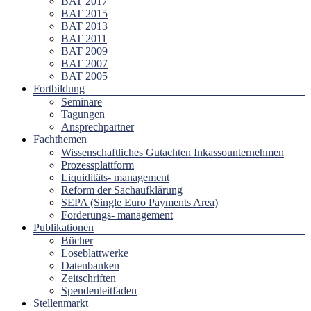
BAT 2017
BAT 2015
BAT 2013
BAT 2011
BAT 2009
BAT 2007
BAT 2005
Fortbildung
Seminare
Tagungen
Ansprechpartner
Fachthemen
Wissenschaftliches Gutachten Inkassounternehmen
Prozessplattform
Liquiditäts- management
Reform der Sachaufklärung
SEPA (Single Euro Payments Area)
Forderungs- management
Publikationen
Bücher
Loseblattwerke
Datenbanken
Zeitschriften
Spendenleitfaden
Stellenmarkt