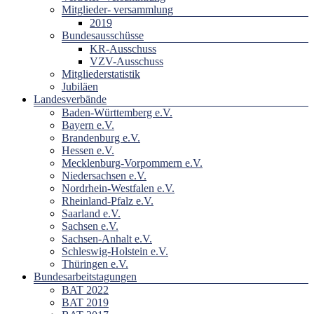
Mitglieder- versammlung
2019
Bundesausschüsse
KR-Ausschuss
VZV-Ausschuss
Mitgliederstatistik
Jubiläen
Landesverbände
Baden-Württemberg e.V.
Bayern e.V.
Brandenburg e.V.
Hessen e.V.
Mecklenburg-Vorpommern e.V.
Niedersachsen e.V.
Nordrhein-Westfalen e.V.
Rheinland-Pfalz e.V.
Saarland e.V.
Sachsen e.V.
Sachsen-Anhalt e.V.
Schleswig-Holstein e.V.
Thüringen e.V.
Bundesarbeitstagungen
BAT 2022
BAT 2019