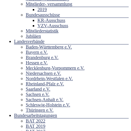
Mitglieder- versammlung
2019
Bundesausschüsse
KR-Ausschuss
VZV-Ausschuss
Mitgliederstatistik
Jubiläen
Landesverbände
Baden-Württemberg e.V.
Bayern e.V.
Brandenburg e.V.
Hessen e.V.
Mecklenburg-Vorpommern e.V.
Niedersachsen e.V.
Nordrhein-Westfalen e.V.
Rheinland-Pfalz e.V.
Saarland e.V.
Sachsen e.V.
Sachsen-Anhalt e.V.
Schleswig-Holstein e.V.
Thüringen e.V.
Bundesarbeitstagungen
BAT 2022
BAT 2019