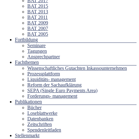
BAT 2017
BAT 2015
BAT 2013
BAT 2011
BAT 2009
BAT 2007
BAT 2005
Fortbildung
Seminare
Tagungen
Ansprechpartner
Fachthemen
Wissenschaftliches Gutachten Inkassounternehmen
Prozessplattform
Liquiditäts- management
Reform der Sachaufklärung
SEPA (Single Euro Payments Area)
Forderungs- management
Publikationen
Bücher
Loseblattwerke
Datenbanken
Zeitschriften
Spendenleitfaden
Stellenmarkt