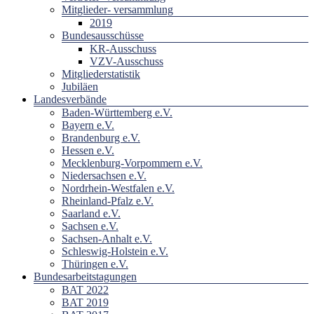
Mitglieder- versammlung
2019
Bundesausschüsse
KR-Ausschuss
VZV-Ausschuss
Mitgliederstatistik
Jubiläen
Landesverbände
Baden-Württemberg e.V.
Bayern e.V.
Brandenburg e.V.
Hessen e.V.
Mecklenburg-Vorpommern e.V.
Niedersachsen e.V.
Nordrhein-Westfalen e.V.
Rheinland-Pfalz e.V.
Saarland e.V.
Sachsen e.V.
Sachsen-Anhalt e.V.
Schleswig-Holstein e.V.
Thüringen e.V.
Bundesarbeitstagungen
BAT 2022
BAT 2019