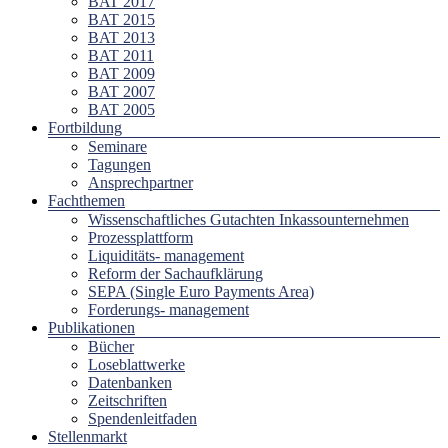
BAT 2017
BAT 2015
BAT 2013
BAT 2011
BAT 2009
BAT 2007
BAT 2005
Fortbildung
Seminare
Tagungen
Ansprechpartner
Fachthemen
Wissenschaftliches Gutachten Inkassounternehmen
Prozessplattform
Liquiditäts- management
Reform der Sachaufklärung
SEPA (Single Euro Payments Area)
Forderungs- management
Publikationen
Bücher
Loseblattwerke
Datenbanken
Zeitschriften
Spendenleitfaden
Stellenmarkt