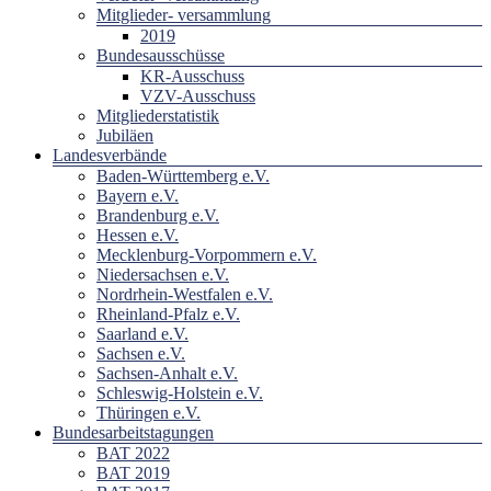
Mitglieder- versammlung
2019
Bundesausschüsse
KR-Ausschuss
VZV-Ausschuss
Mitgliederstatistik
Jubiläen
Landesverbände
Baden-Württemberg e.V.
Bayern e.V.
Brandenburg e.V.
Hessen e.V.
Mecklenburg-Vorpommern e.V.
Niedersachsen e.V.
Nordrhein-Westfalen e.V.
Rheinland-Pfalz e.V.
Saarland e.V.
Sachsen e.V.
Sachsen-Anhalt e.V.
Schleswig-Holstein e.V.
Thüringen e.V.
Bundesarbeitstagungen
BAT 2022
BAT 2019