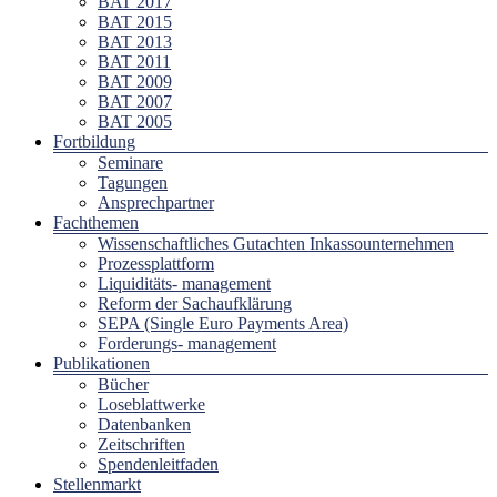
BAT 2017
BAT 2015
BAT 2013
BAT 2011
BAT 2009
BAT 2007
BAT 2005
Fortbildung
Seminare
Tagungen
Ansprechpartner
Fachthemen
Wissenschaftliches Gutachten Inkassounternehmen
Prozessplattform
Liquiditäts- management
Reform der Sachaufklärung
SEPA (Single Euro Payments Area)
Forderungs- management
Publikationen
Bücher
Loseblattwerke
Datenbanken
Zeitschriften
Spendenleitfaden
Stellenmarkt