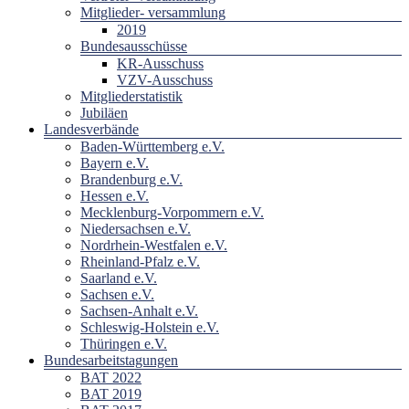
Mitglieder- versammlung
2019
Bundesausschüsse
KR-Ausschuss
VZV-Ausschuss
Mitgliederstatistik
Jubiläen
Landesverbände
Baden-Württemberg e.V.
Bayern e.V.
Brandenburg e.V.
Hessen e.V.
Mecklenburg-Vorpommern e.V.
Niedersachsen e.V.
Nordrhein-Westfalen e.V.
Rheinland-Pfalz e.V.
Saarland e.V.
Sachsen e.V.
Sachsen-Anhalt e.V.
Schleswig-Holstein e.V.
Thüringen e.V.
Bundesarbeitstagungen
BAT 2022
BAT 2019