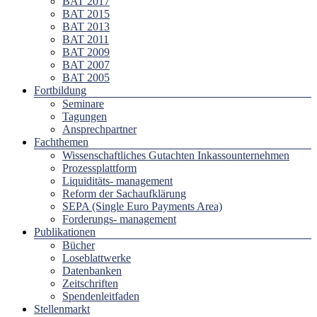
BAT 2017
BAT 2015
BAT 2013
BAT 2011
BAT 2009
BAT 2007
BAT 2005
Fortbildung
Seminare
Tagungen
Ansprechpartner
Fachthemen
Wissenschaftliches Gutachten Inkassounternehmen
Prozessplattform
Liquiditäts- management
Reform der Sachaufklärung
SEPA (Single Euro Payments Area)
Forderungs- management
Publikationen
Bücher
Loseblattwerke
Datenbanken
Zeitschriften
Spendenleitfaden
Stellenmarkt